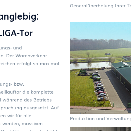
Generalüberholung Ihrer Tor
langlebig:
ALIGA-Tor
nungs- und
en. Der Warenverkehr
reichen erfolgt so maximal
ungs- bzw.
elllauftor die komplette
l während des Betriebs
spruchung ausgesetzt. Auf
n wir für alle
Produktion und Verwaltung
gt werden, massiven