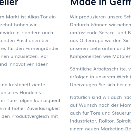
eller
Made in Ger
m Markt ist Aliga-Tor ein
Wir produzieren unsere Sch
rzehnt haben wir
Dadurch können wir neben 
ntwickeln, sondern auch
umfassende Service- und Be
itenden Positionen bei
aus Osteuropa werden Sie 
es für den Firmengründer
unseren Lieferanten und H
ionen umzusetzen. Vor
Komponenten wie Motoren
und innovativen Ideen
Sämtliche Arbeitsschritte,
erfolgen in unserem Werk 
und kosteneffiziente
Überzeugen Sie sich bei ei
r unseres Handelns.
Natürlich sind wir auch n
rer Tore folgen konsequent
auf Wunsch nach der Mont
e mit hoher Zuverlässigkeit
auch für Tore und Steuerun
 den Produktvergleich mit
Industrietor, Rolltor, Spira
einem neuen Marketing-Be