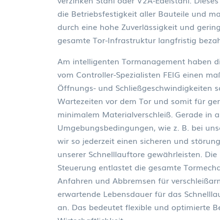
verzinken Stahl oder V2A-Edelstahl. Diese
die Betriebsfestigkeit aller Bauteile und 
durch eine hohe Zuverlässigkeit und gerin
gesamte Tor-Infrastruktur langfristig bezah
Am intelligenten Tormanagement haben di
vom Controller-Spezialisten FEIG einen maß
Öffnungs- und Schließgeschwindigkeiten s
Wartezeiten vor dem Tor und somit für geri
minimalem Materialverschleiß. Gerade in 
Umgebungsbedingungen, wie z. B. bei unse
wir so jederzeit einen sicheren und störung
unserer Schnelllauftore gewährleisten. Die
Steuerung entlastet die gesamte Tormecha
Anfahren und Abbremsen für verschleißarm
erwartende Lebensdauer für das Schnelllauf
an. Das bedeutet flexible und optimierte 