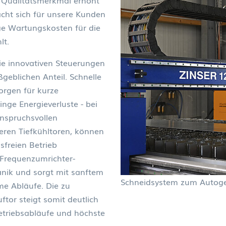
s Qualitätsmerkmal erhöht
macht sich für unsere Kunden
ge Wartungskosten für die
lt.
e innovativen Steuerungen
geblichen Anteil. Schnelle
orgen für kurze
nge Energieverluste - bei
anspruchsvollen
ren Tiefkühltoren, können
sfreien Betrieb
 Frequenzumrichter-
nik und sorgt mit sanftem
Schneidsystem zum Autog
e Abläufe. Die zu
tor steigt somit deutlich
Betriebsabläufe und höchste