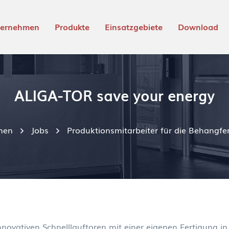
ternehmen
Produkte
Einsatzgebiete
Download
ALIGA-TOR save your energy
men
Jobs
Produktionsmitarbeiter für die Behangfe
innovativen Schnelllauftoren mit einer eigenen Fertigung i