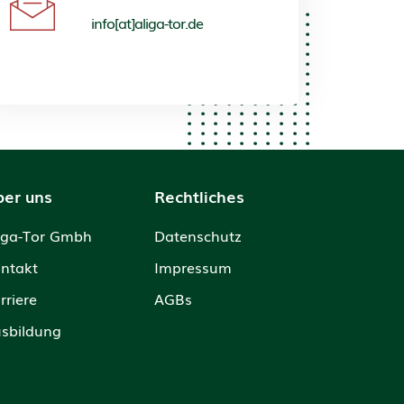
info[at]aliga-tor.de
ber uns
Rechtliches
iga-Tor Gmbh
Datenschutz
ntakt
Impressum
rriere
AGBs
sbildung